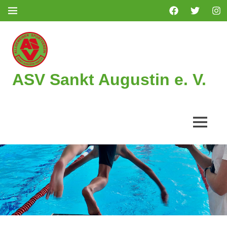
Zum
Facebook
Twitter
Ins
MENÜ
Inhalt
springen
ASV Sankt Augustin e. V.
MENÜ