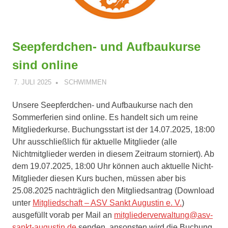
Seepferdchen- und Aufbaukurse
sind online
7. JULI 2025
ANDREAS PÄTSCHINSKY
SCHWIMMEN
Unsere Seepferdchen- und Aufbaukurse nach den
Sommerferien sind online. Es handelt sich um reine
Mitgliederkurse. Buchungsstart ist der 14.07.2025, 18:00
Uhr ausschließlich für aktuelle Mitglieder (alle
Nichtmitglieder werden in diesem Zeitraum storniert). Ab
dem 19.07.2025, 18:00 Uhr können auch aktuelle Nicht-
Mitglieder diesen Kurs buchen, müssen aber bis
25.08.2025 nachträglich den Mitgliedsantrag (Download
unter
Mitgliedschaft – ASV Sankt Augustin e. V.
)
ausgefüllt vorab per Mail an
mitgliederverwaltung@asv-
sankt-augustin.de
senden, ansonsten wird die Buchung