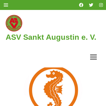
Zum
Facebook
Twitter
Ins
MENÜ
Inhalt
springen
ASV Sankt Augustin e. V.
MENÜ