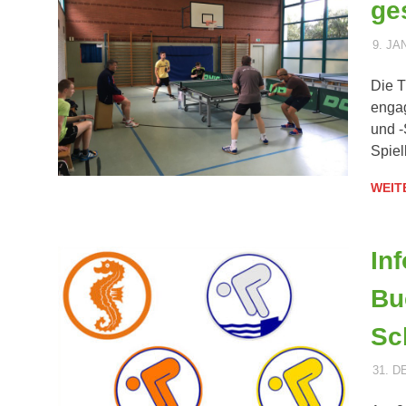
ge
9. JA
Die T
engag
und -
Spiel
WEIT
In
Bu
Sc
31. 