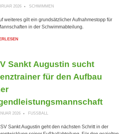
BRUAR 2026
ANDREAS PÄTSCHINSKY
SCHWIMMEN
uf weiteres gilt ein grundsätzlicher Aufnahmestopp für
Mannschaften in der Schwimmabteilung.
ERLESEN
V Sankt Augustin sucht
zenztrainer für den Aufbau
ner
gendleistungsmannschaft
ANUAR 2026
ANDREAS PÄTSCHINSKY
FUSSBALL
SV Sankt Augustin geht den nächsten Schritt in der
rentwicklung seiner Fußballabteilung. Für den gezielten