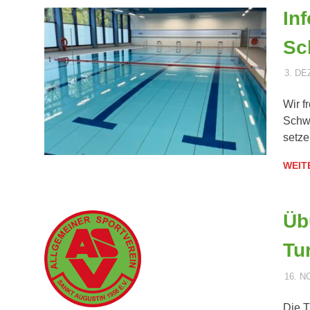
In
Sc
3. D
Wir f
Schwi
setze
WEIT
Üb
Tu
16. 
Die T