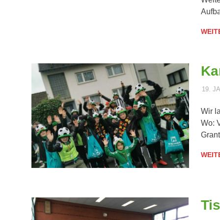
Aufba
WEIT
Ka
19. J
Wir l
Wo: V
Gran
WEIT
Ti