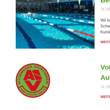
Be
18. 
Wir b
Schwi
Kurst
WEIT
Vo
Au
12. 
WEIT