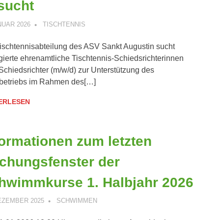
sucht
NUAR 2026
ANDREAS PÄTSCHINSKY
TISCHTENNIS
ischtennisabteilung des ASV Sankt Augustin sucht
ierte ehrenamtliche Tischtennis-Schiedsrichterinnen
Schiedsrichter (m/w/d) zur Unterstützung des
betriebs im Rahmen des[…]
ERLESEN
formationen zum letzten
chungsfenster der
hwimmkurse 1. Halbjahr 2026
DEZEMBER 2025
ANDREAS PÄTSCHINSKY
SCHWIMMEN