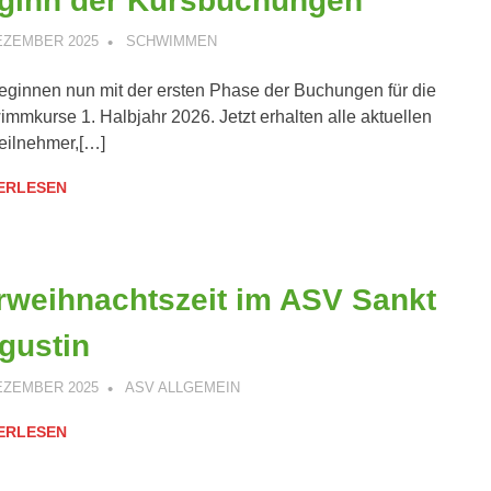
ginn der Kursbuchungen
DEZEMBER 2025
ANDREAS PÄTSCHINSKY
SCHWIMMEN
eginnen nun mit der ersten Phase der Buchungen für die
mmkurse 1. Halbjahr 2026. Jetzt erhalten alle aktuellen
eilnehmer,[…]
ERLESEN
rweihnachtszeit im ASV Sankt
gustin
DEZEMBER 2025
ANDREAS PÄTSCHINSKY
ASV ALLGEMEIN
ERLESEN