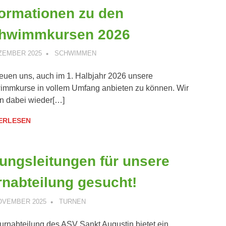
formationen zu den
hwimmkursen 2026
EZEMBER 2025
ANDREAS PÄTSCHINSKY
SCHWIMMEN
reuen uns, auch im 1. Halbjahr 2026 unsere
mmkurse in vollem Umfang anbieten zu können. Wir
n dabei wieder[…]
ERLESEN
ungsleitungen für unsere
rnabteilung gesucht!
NOVEMBER 2025
ANDREAS PÄTSCHINSKY
TURNEN
urnabteilung des ASV Sankt Augustin bietet ein