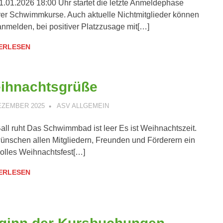
.01.2026 18:00 Uhr startet die letzte Anmeldephase
er Schwimmkurse. Auch aktuelle Nichtmitglieder können
anmelden, bei positiver Platzzusage mit[…]
ERLESEN
ihnachtsgrüße
DEZEMBER 2025
ANDREAS PÄTSCHINSKY
ASV ALLGEMEIN
all ruht Das Schwimmbad ist leer Es ist Weihnachtszeit.
ünschen allen Mitgliedern, Freunden und Förderern ein
volles Weihnachtsfest[…]
ERLESEN