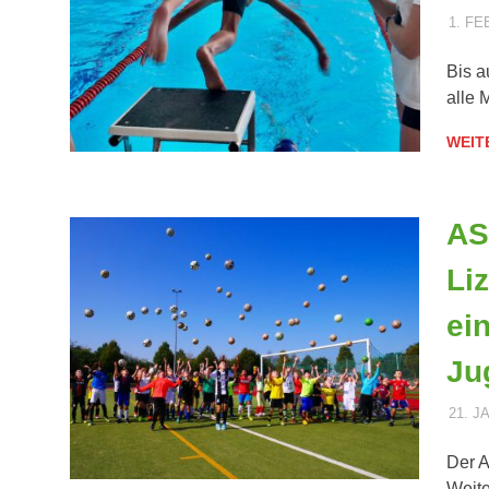
1. FE
Bis a
alle 
WEIT
AS
Li
ei
Ju
21. J
Der A
Weite