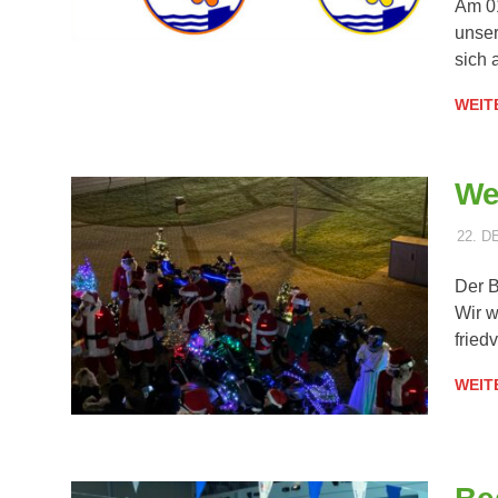
Am 01
unser
sich 
WEIT
We
22. 
Der B
Wir w
fried
WEIT