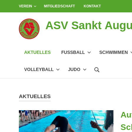
Zum
VEREIN
MITGLIEDSCHAFT
KONTAKT
Inhalt
springen
ASV Sankt Augus
AKTUELLES
FUSSBALL
SCHWIMMEN
VOLLEYBALL
JUDO
AKTUELLES
Au
Sc