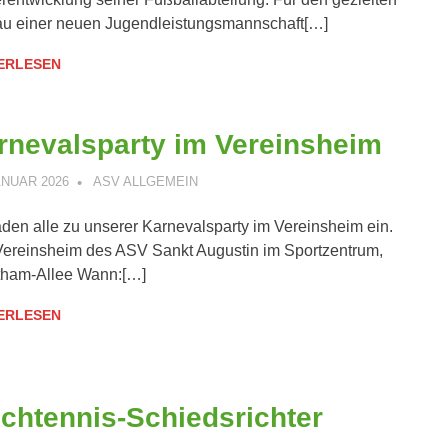
u einer neuen Jugendleistungsmannschaft[…]
ERLESEN
rnevalsparty im Vereinsheim
ANUAR 2026
ANDREAS PÄTSCHINSKY
ASV ALLGEMEIN
aden alle zu unserer Karnevalsparty im Vereinsheim ein.
ereinsheim des ASV Sankt Augustin im Sportzentrum,
tham-Allee Wann:[…]
ERLESEN
schtennis-Schiedsrichter